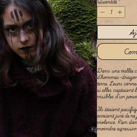
Quantité
*
Aj
Com
Dans une vallée ca
d’hommes-dragons
terre. Leurs corne
si elles captaient
visibles d’un pou
Ils étaient pacifiqu
avaient juré de ne 
violence. Rien dans
moindre agressivi
presque naturelle,