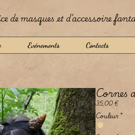
ce de masques et d'accessoire fant
e
Evénements
Contacts
Cornes d
Prix
35,00 €
Couleur
*