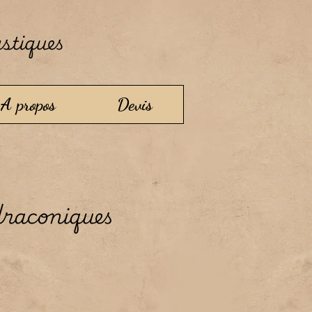
astiques
A propos
Devis
raconiques