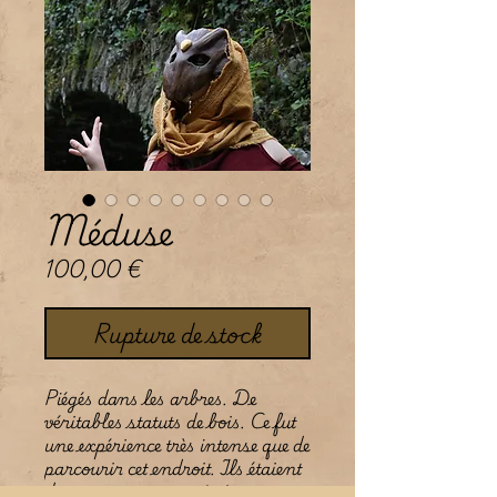
Méduse
Prix
100,00 €
Rupture de stock
Piégés dans les arbres. De
véritables statuts de bois. Ce fut
une expérience très intense que de
parcourir cet endroit. Ils étaient
des centaines, coincés à